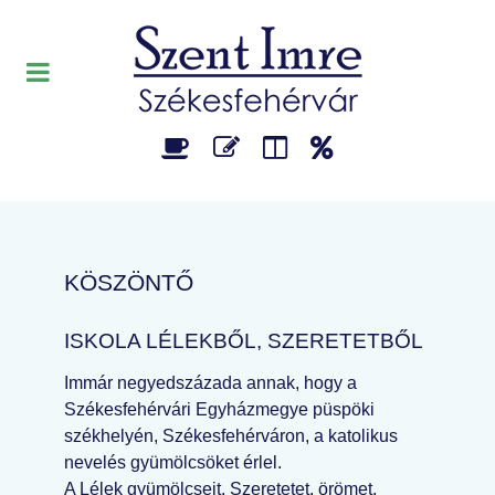
KÖSZÖNTŐ
ISKOLA LÉLEKBŐL, SZERETETBŐL
Immár negyedszázada annak, hogy a
Székesfehérvári Egyházmegye püspöki
székhelyén, Székesfehérváron, a katolikus
nevelés gyümölcsöket érlel.
A Lélek gyümölcseit. Szeretetet, örömet,