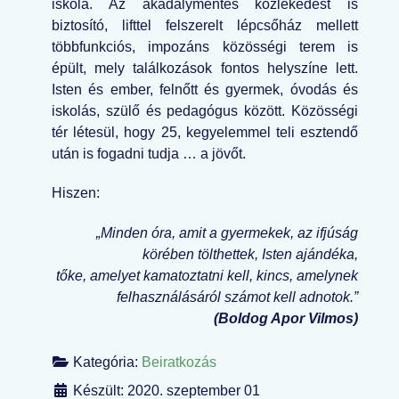
iskola. Az akadálymentes közlekedést is
biztosító, lifttel felszerelt lépcsőház mellett
többfunkciós, impozáns közösségi terem is
épült, mely találkozások fontos helyszíne lett.
Isten és ember, felnőtt és gyermek, óvodás és
iskolás, szülő és pedagógus között. Közösségi
tér létesül, hogy 25, kegyelemmel teli esztendő
után is fogadni tudja … a jövőt.
Hiszen:
„Minden óra, amit a gyermekek, az ifjúság
körében tölthettek, Isten ajándéka,
tőke, amelyet kamatoztatni kell, kincs, amelynek
felhasználásáról számot kell adnotok.”
(Boldog Apor Vilmos)
Kategória:
Beiratkozás
Készült: 2020. szeptember 01