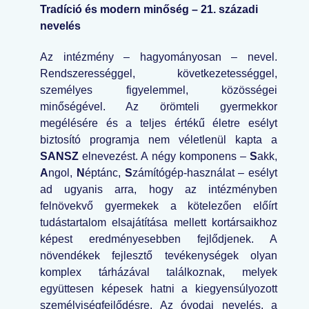
Tradíció és modern minőség – 21. századi
nevelés
Az intézmény – hagyományosan – nevel.
Rendszerességgel, következetességgel,
személyes figyelemmel, közösségei
minőségével. Az örömteli gyermekkor
megélésére és a teljes értékű életre esélyt
biztosító programja nem véletlenül kapta a
SANSZ
elnevezést. A négy komponens –
S
akk,
A
ngol,
N
éptánc,
S
zámítógép-használat – esélyt
ad ugyanis arra, hogy az intézményben
felnövekvő gyermekek a kötelezően előírt
tudástartalom elsajátítása mellett kortársaikhoz
képest eredményesebben fejlődjenek. A
növendékek fejlesztő tevékenységek olyan
komplex tárházával találkoznak, melyek
együttesen képesek hatni a kiegyensúlyozott
személyiségfejlődésre. Az óvodai nevelés, a