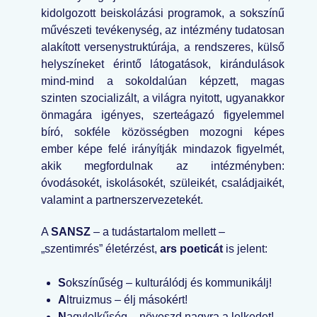
kidolgozott beiskolázási programok, a sokszínű
művészeti tevékenység, az intézmény tudatosan
alakított versenystruktúrája, a rendszeres, külső
helyszíneket érintő látogatások, kirándulások
mind-mind a sokoldalúan képzett, magas
szinten szocializált, a világra nyitott, ugyanakkor
önmagára igényes, szerteágazó figyelemmel
bíró, sokféle közösségben mozogni képes
ember képe felé irányítják mindazok figyelmét,
akik megfordulnak az intézményben:
óvodásokét, iskolásokét, szüleikét, családjaikét,
valamint a partnerszervezetekét.
A
SANSZ
– a tudástartalom mellett –
„szentimrés” életérzést,
ars poeticát
is jelent:
S
okszínűség – kulturálódj és kommunikálj!
A
ltruizmus – élj másokért!
N
agylelkűség – növeszd nagyra a lelkedet!