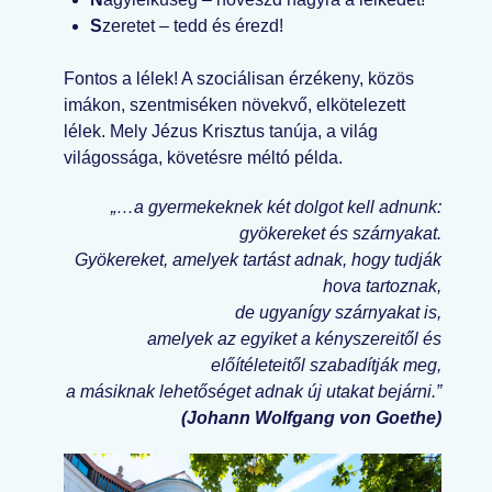
S
zeretet – tedd és érezd!
Fontos a lélek! A szociálisan érzékeny, közös
imákon, szentmiséken növekvő, elkötelezett
lélek. Mely Jézus Krisztus tanúja, a világ
világossága, követésre méltó példa.
„…a gyermekeknek két dolgot kell adnunk:
gyökereket és szárnyakat.
Gyökereket, amelyek tartást adnak, hogy tudják
hova tartoznak,
de ugyanígy szárnyakat is,
amelyek az egyiket a kényszereitől és
előítéleteitől szabadítják meg,
a másiknak lehetőséget adnak új utakat bejárni.”
(Johann Wolfgang von Goethe)