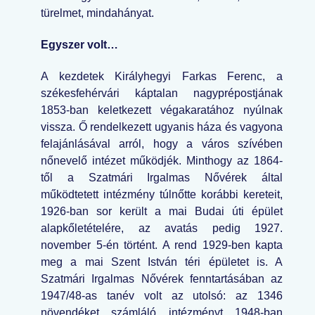
türelmet, mindahányat.
Egyszer volt…
A kezdetek Királyhegyi Farkas Ferenc, a
székesfehérvári káptalan nagyprépostjának
1853-ban keletkezett végakaratához nyúlnak
vissza. Ő rendelkezett ugyanis háza és vagyona
felajánlásával arról, hogy a város szívében
nőnevelő intézet működjék. Minthogy az 1864-
től a Szatmári Irgalmas Nővérek által
működtetett intézmény túlnőtte korábbi kereteit,
1926-ban sor került a mai Budai úti épület
alapkőletételére, az avatás pedig 1927.
november 5-én történt. A rend 1929-ben kapta
meg a mai Szent István téri épületet is. A
Szatmári Irgalmas Nővérek fenntartásában az
1947/48-as tanév volt az utolsó: az 1346
növendéket számláló intézményt 1948-ban