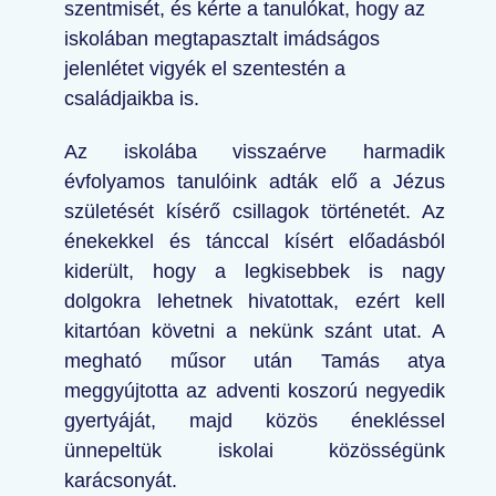
szentmisét, és kérte a tanulókat, hogy az
iskolában megtapasztalt imádságos
jelenlétet vigyék el szentestén a
családjaikba is.
Az iskolába visszaérve harmadik
évfolyamos tanulóink adták elő a Jézus
születését kísérő csillagok történetét. Az
énekekkel és tánccal kísért előadásból
kiderült, hogy a legkisebbek is nagy
dolgokra lehetnek hivatottak, ezért kell
kitartóan követni a nekünk szánt utat. A
megható műsor után Tamás atya
meggyújtotta az adventi koszorú negyedik
gyertyáját, majd közös énekléssel
ünnepeltük iskolai közösségünk
karácsonyát.