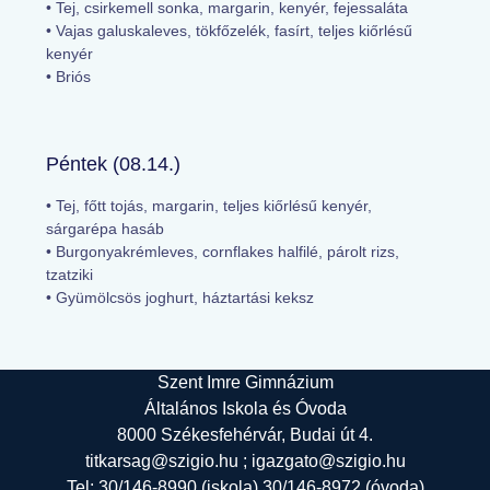
• Tej, csirkemell sonka, margarin, kenyér, fejessaláta
• Vajas galuskaleves, tökfőzelék, fasírt, teljes kiőrlésű
kenyér
• Briós
Péntek (08.14.)
• Tej, főtt tojás, margarin, teljes kiőrlésű kenyér,
sárgarépa hasáb
• Burgonyakrémleves, cornflakes halfilé, párolt rizs,
tzatziki
• Gyümölcsös joghurt, háztartási keksz
Szent Imre Gimnázium
Általános Iskola és Óvoda
8000 Székesfehérvár, Budai út 4.
titkarsag@szigio.hu ; igazgato@szigio.hu
Tel: 30/146-8990 (iskola) 30/146-8972 (óvoda)