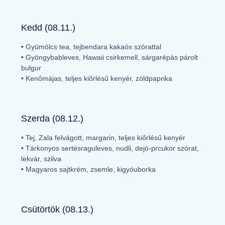
Kedd (08.11.)
• Gyümölcs tea, tejbendara kakaós szórattal
• Gyöngybableves, Hawaii csirkemell, sárgarépás párolt
bulgur
• Kenőmájas, teljes kiőrlésű kenyér, zöldpaprika
Szerda (08.12.)
• Tej, Zala felvágott, margarin, teljes kiőrlésű kenyér
• Tárkonyos sertésraguleves, nudli, dejó-prcukor szórat,
lekvár, szilva
• Magyaros sajtkrém, zsemle, kigyóuborka
Csütörtök (08.13.)