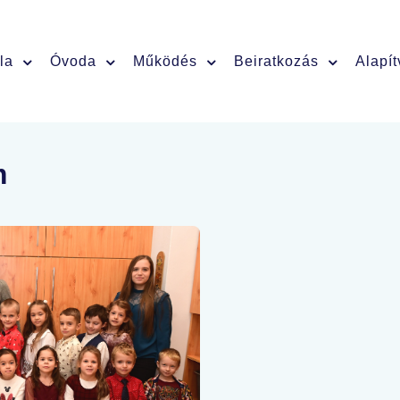
la
Óvoda
Működés
Beiratkozás
Alapí
m