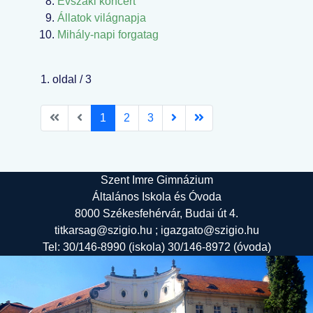
Évszaki koncert
Állatok világnapja
Mihály-napi forgatag
1. oldal / 3
1
2
3
Szent Imre Gimnázium
Általános Iskola és Óvoda
8000 Székesfehérvár, Budai út 4.
titkarsag@szigio.hu ; igazgato@szigio.hu
Tel: 30/146-8990 (iskola) 30/146-8972 (óvoda)