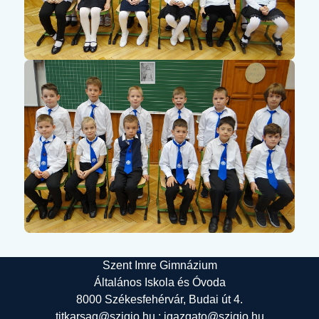
Szent Imre Gimnázium
Általános Iskola és Óvoda
8000 Székesfehérvár, Budai út 4.
titkarsag@szigio.hu ; igazgato@szigio.hu