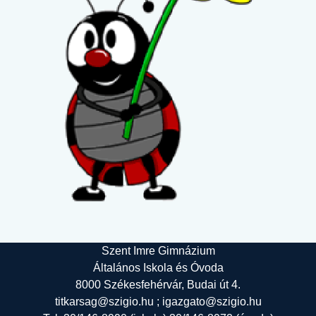
Szent Imre Gimnázium
Általános Iskola és Óvoda
8000 Székesfehérvár, Budai út 4.
titkarsag@szigio.hu ; igazgato@szigio.hu