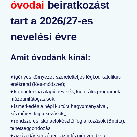
óvodai
beiratkozást
tart a 2026/27-es
nevelési évre
Amit óvodánk kínál:
♦ igényes környezet, szeretetteljes légkör, katolikus
értékrend (Kett-módszer);
♦ kompetencia alapú nevelés, kulturális programok,
múzeumlátogatások;
♦ ismerkedés a népi kultúra hagyományaival,
kézműves foglalkozások,;
♦ rendszeres iskolaelőkészítő foglalkozások (Bóbita),
tehetséggondozás;
♦ az óvodáskor végén, az intézményen belül,