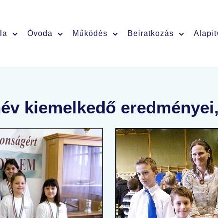
la
Óvoda
Működés
Beiratkozás
Alapí
név kiemelkedő eredményei