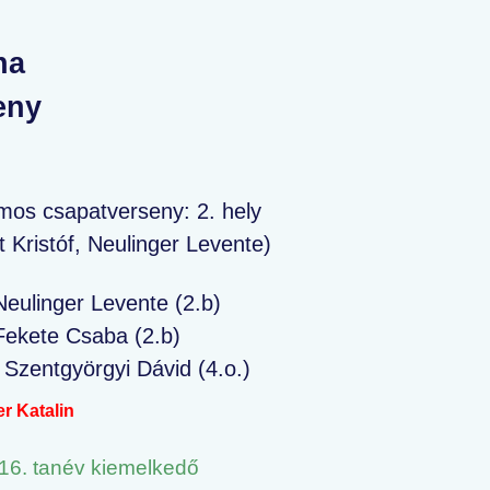
na
eny
mos csapatverseny: 2. hely
Kristóf, Neulinger Levente)
Neulinger Levente (2.b)
Fekete Csaba (2.b)
 Szentgyörgyi Dávid (4.o.)
r Katalin
16. tanév kiemelkedő