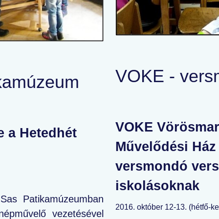
VOKE - vers
ikamúzeum
VOKE Vörösmart
e a Hetedhét
Művelődési Ház 
versmondó vers
iskolásoknak
e Sas Patikamúzeumban
2016. október 12-13. (hétfő-k
 népművelő vezetésével