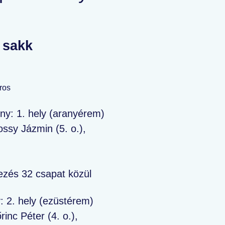
 sakk
ros
eny: 1. hely (aranyérem)
ossy Jázmin (5. o.),
ezés 32 csapat közül
y: 2. hely (ezüstérem)
inc Péter (4. o.),