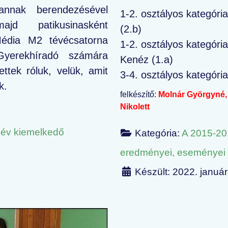
annak berendezésével
1-2. osztályos kategóri
jd patikusinasként
(2.b)
édia M2 tévécsatorna
1-2. osztályos kategória
Gyerekhíradó számára
Kenéz (1.a)
tettek róluk, velük, amit
3-4. osztályos kategória
k.
felkészítő:
Molnár Györgyné, 
Nikolett
név kiemelkedő
Kategória:
A 2015-20
eredményei, eseményei
Készült: 2022. január