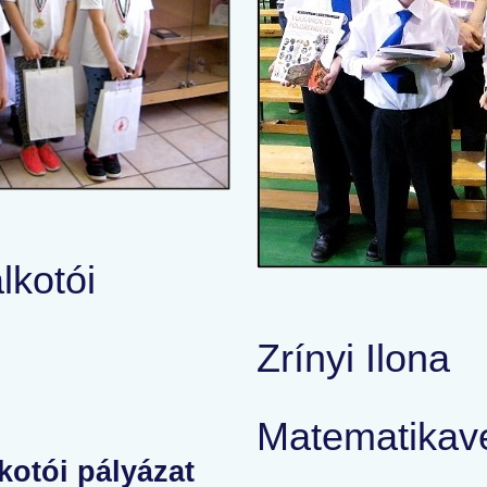
lkotói
Zrínyi Ilona
Matematikav
lkotói pályázat