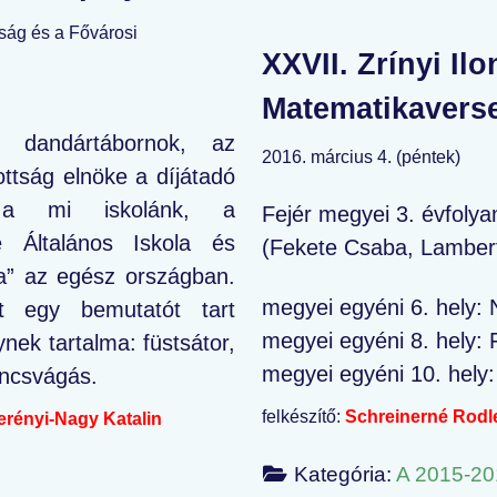
ság és a Fővárosi
XXVII. Zrínyi Ilo
Matematikavers
ó dandártábornok, az
2016. március 4. (péntek)
ttság elnöke a díjátadó
e: a mi iskolánk, a
Fejér megyei 3. évfolya
e Általános Iskola és
(Fekete Csaba, Lambert 
la” az egész országban.
megyei egyéni 6. hely: 
nt egy bemutatót tart
megyei egyéni 8. hely: 
nek tartalma: füstsátor,
megyei egyéni 10. hely:
roncsvágás.
felkészítő:
Schreinerné Rodle
rényi-Nagy Katalin
Kategória:
A 2015-20