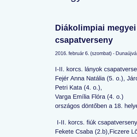
Diákolimpiai megyei
csapatverseny
2016. február 6. (szombat) - Dunaújvá
I-II. korcs. lányok csapatvers
Fejér Anna Natália (5. o.), Jár
Petri Kata (4. o.),
Varga Emília Flóra (4. o.)
országos döntőben a 18. hely
I-II. korcs. fiúk csapatversen
Fekete Csaba (2.b),Ficzere Lőr