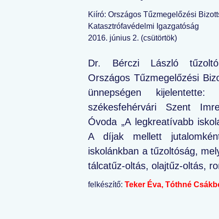
Kiíró: Országos Tűzmegelőzési Bizott
Katasztrófavédelmi Igazgatóság
2016. június 2. (csütörtök)
Dr. Bérczi László tűzolt
Országos Tűzmegelőzési Bizo
ünnepségen kijelentett
székesfehérvári Szent Imr
Óvoda „A legkreatívabb isko
A díjak mellett jutalomké
iskolánkban a tűzoltóság, mely
tálcatűz-oltás, olajtűz-oltás, 
felkészítő:
Teker Éva, Tóthné Csákbe