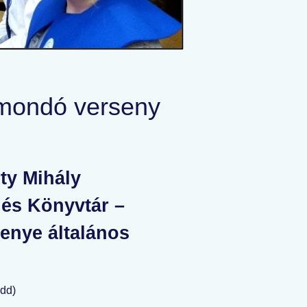
mondó verseny
y Mihály
és Könyvtár –
enye általános
edd)