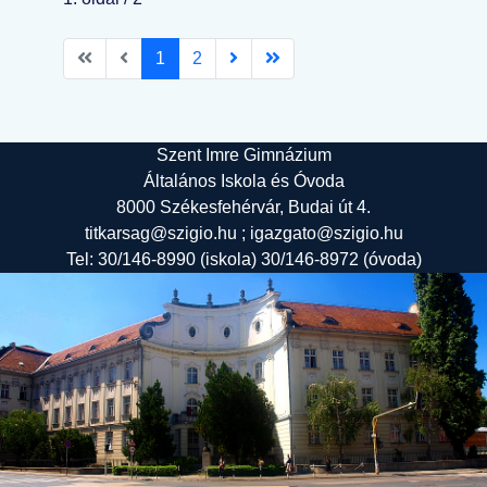
1
2
Szent Imre Gimnázium
Általános Iskola és Óvoda
8000 Székesfehérvár, Budai út 4.
titkarsag@szigio.hu ; igazgato@szigio.hu
Tel: 30/146-8990 (iskola) 30/146-8972 (óvoda)