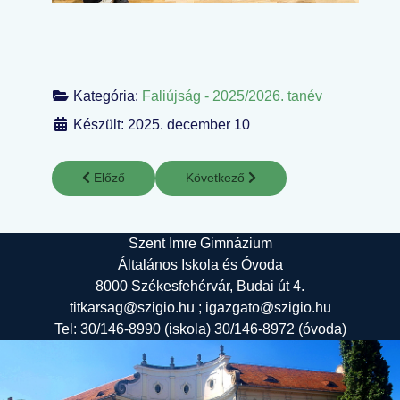
Kategória:
Faliújság - 2025/2026. tanév
Készült: 2025. december 10
Előző cikk: Vásári forgatag
Következő cikk: Már két gyertya világí
Előző
Következő
Szent Imre Gimnázium
Általános Iskola és Óvoda
8000 Székesfehérvár, Budai út 4.
titkarsag@szigio.hu ; igazgato@szigio.hu
Tel: 30/146-8990 (iskola) 30/146-8972 (óvoda)