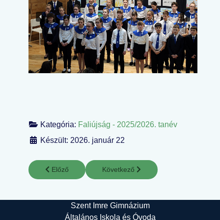
Kategória:
Faliújság - 2025/2026. tanév
Készült: 2026. január 22
Előző cikk: A felhők felett
Következő cikk: Leköszönési ünneps
Előző
Következő
Szent Imre Gimnázium
Általános Iskola és Óvoda