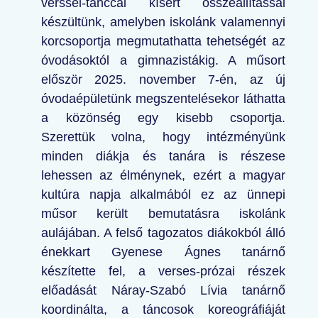
verssel-tánccal kísért összeállítással
készültünk, amelyben iskolánk valamennyi
korcsoportja megmutathatta tehetségét az
óvodásoktól a gimnazistákig. A műsort
először 2025. november 7-én, az új
óvodaépületünk megszentelésekor láthatta
a közönség egy kisebb csoportja.
Szerettük volna, hogy intézményünk
minden diákja és tanára is részese
lehessen az élménynek, ezért a magyar
kultúra napja alkalmából ez az ünnepi
műsor került bemutatásra iskolánk
aulájában. A felső tagozatos diákokból álló
énekkart Gyenese Ágnes tanárnő
készítette fel, a verses-prózai részek
előadását Náray-Szabó Lívia tanárnő
koordinálta, a táncosok koreográfiáját