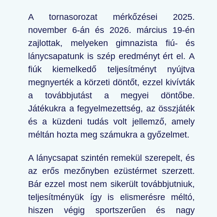
A tornasorozat mérkőzései 2025.
november 6-án és 2026. március 19-én
zajlottak, melyeken gimnazista fiú- és
lánycsapatunk is szép eredményt ért el. A
fiúk kiemelkedő teljesítményt nyújtva
megnyerték a körzeti döntőt, ezzel kivívták
a továbbjutást a megyei döntőbe.
Játékukra a fegyelmezettség, az összjáték
és a küzdeni tudás volt jellemző, amely
méltán hozta meg számukra a győzelmet.
A lánycsapat szintén remekül szerepelt, és
az erős mezőnyben ezüstérmet szerzett.
Bár ezzel most nem sikerült továbbjutniuk,
teljesítményük így is elismerésre méltó,
hiszen végig sportszerűen és nagy