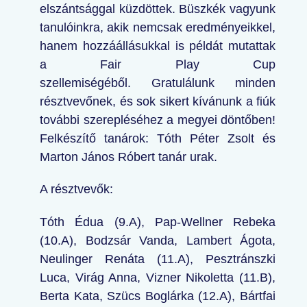
elszántsággal küzdöttek. Büszkék vagyunk
tanulóinkra, akik nemcsak eredményeikkel,
hanem hozzáállásukkal is példát mutattak
a Fair Play Cup
szellemiségéből. Gratulálunk minden
résztvevőnek, és sok sikert kívánunk a fiúk
további szerepléséhez a megyei döntőben!
Felkészítő tanárok: Tóth Péter Zsolt és
Marton János Róbert tanár urak.
A résztvevők:
Tóth Édua (9.A), Pap-Wellner Rebeka
(10.A), Bodzsár Vanda, Lambert Ágota,
Neulinger Renáta (11.A), Pesztránszki
Luca, Virág Anna, Vizner Nikoletta (11.B),
Berta Kata, Szücs Boglárka (12.A), Bártfai