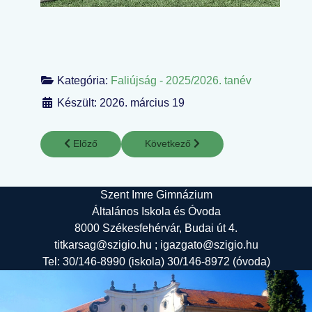
Kategória:
Faliújság - 2025/2026. tanév
Készült: 2026. március 19
Előző cikk: Tavaszi szavalóverseny
Következő cikk: Komplex humán műve
Előző
Következő
Szent Imre Gimnázium
Általános Iskola és Óvoda
8000 Székesfehérvár, Budai út 4.
titkarsag@szigio.hu ; igazgato@szigio.hu
Tel: 30/146-8990 (iskola) 30/146-8972 (óvoda)