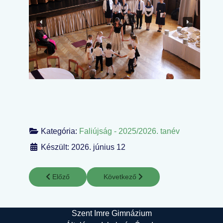
Kategória:
Faliújság - 2025/2026. tanév
Készült: 2026. június 12
Előző cikk: Sulibuli
Következő cikk: A nemzeti összetarto
Előző
Következő
Szent Imre Gimnázium