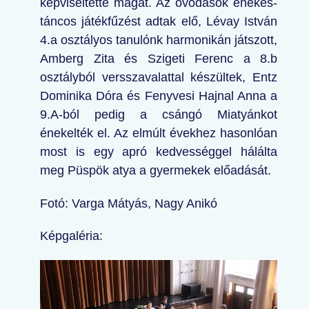
képviseltette magát. Az óvodások énekes-
táncos játékfűzést adtak elő, Lévay István
4.a osztályos tanulónk harmonikán játszott,
Amberg Zita és Szigeti Ferenc a 8.b
osztályból versszavalattal készültek, Entz
Dominika Dóra és Fenyvesi Hajnal Anna a
9.A-ból pedig a csángó Miatyánkot
énekelték el. Az elmúlt évekhez hasonlóan
most is egy apró kedvességgel hálálta
meg Püspök atya a gyermekek előadását.
Fotó: Varga Mátyás, Nagy Anikó
Képgaléria: