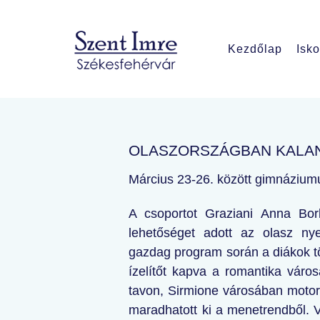
Kezdőlap
Isko
OLASZORSZÁGBAN KALA
Március 23-26. között gimnáziumu
A csoportot Graziani Anna Bor
lehetőséget adott az olasz nye
gazdag program során a diákok tö
ízelítőt kapva a romantika vár
tavon, Sirmione városában motor
maradhatott ki a menetrendből. V