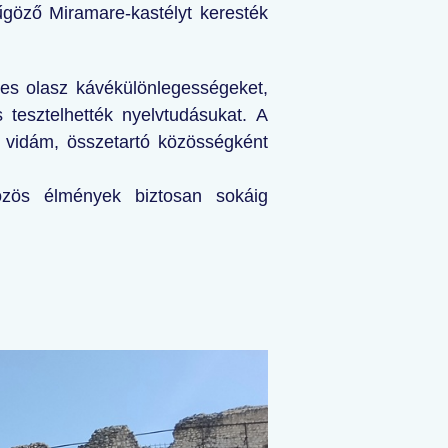
yűgöző Miramare-kastélyt keresték
íres olasz kávékülönlegességeket,
 tesztelhették nyelvtudásukat. A
vidám, összetartó közösségként
özös élmények biztosan sokáig