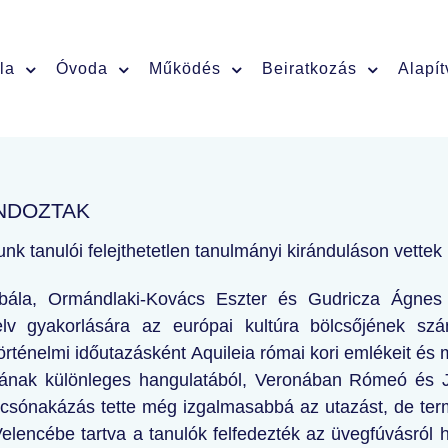
la
Óvoda
Működés
Beiratkozás
Alapí
NDOZTAK
nk tanulói felejthetetlen tanulmányi kiránduláson vettek
bála, Ormándlaki-Kovács Eszter és Gudricza Ágnes t
lv gyakorlására az európai kultúra bölcsőjének szá
rténelmi időutazásként Aquileia római kori emlékeit és 
osának különleges hangulatából, Veronában Rómeó és 
csónakázás tette még izgalmasabbá az utazást, de te
elencébe tartva a tanulók felfedezték az üvegfúvásról 