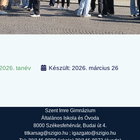
/2026. tanév
Készült: 2026. március 26
ben járt
zentimrések a Versünnepen
Szent Imre Gimnázium
Általános Iskola és Óvoda
8000 Székesfehérvár, Budai út 4.
titkarsag@szigio.hu ; igazgato@szigio.hu