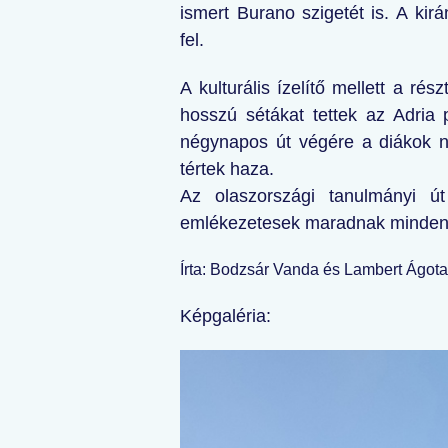
ismert Burano szigetét is. A kir
fel.
A kulturális ízelítő mellett a r
hosszú sétákat tettek az Adria 
négynapos út végére a diákok 
tértek haza.
Az olaszországi tanulmányi ú
emlékezetesek maradnak minden
Írta: Bodzsár Vanda és Lambert Ágota
Képgaléria: