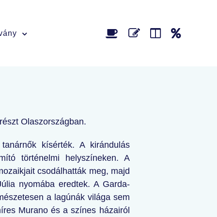
tvány
 részt Olaszországban.
anárnők kísérték. A kirándulás
mító történelmi helyszíneken. A
mozaikjait csodálhatták meg, majd
Júlia nyomába eredtek. A Garda-
rmészetesen a lagúnák világa sem
híres Murano és a színes házairól