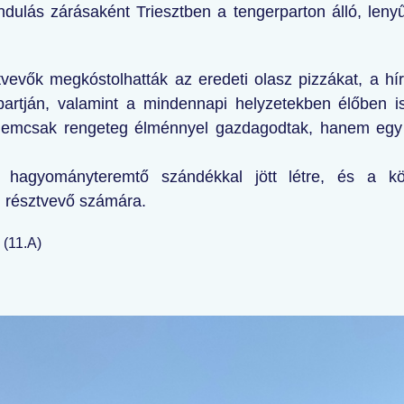
ándulás zárásaként Triesztben a tengerparton álló, len
észtvevők megkóstolhatták az eredeti olasz pizzákat, a h
partján, valamint a mindennapi helyzetekben élőben is
nemcsak rengeteg élménnyel gazdagodtak, hanem egy 
t hagyományteremtő szándékkal jött létre, és a k
 résztvevő számára.
 (11.A)