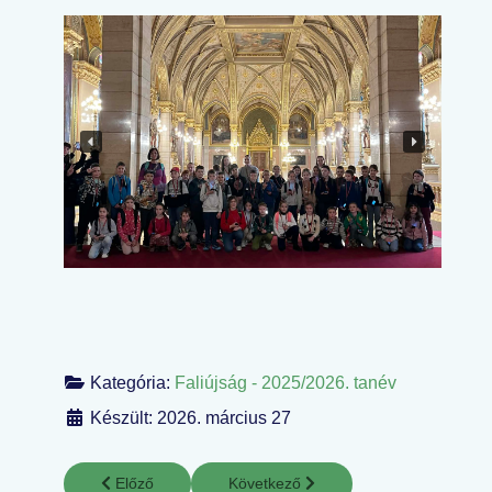
Kategória:
Faliújság - 2025/2026. tanév
Készült: 2026. március 27
Előző cikk: Húsvétváró kézműves játszóház
Következő cikk: Olaszországban kala
Előző
Következő