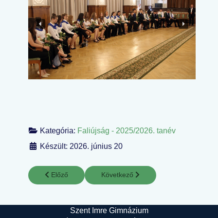
Kategória:
Faliújság - 2025/2026. tanév
Készült: 2026. június 20
Előző cikk: Te Deum
Következő cikk: Sulibuli
Előző
Következő
Szent Imre Gimnázium