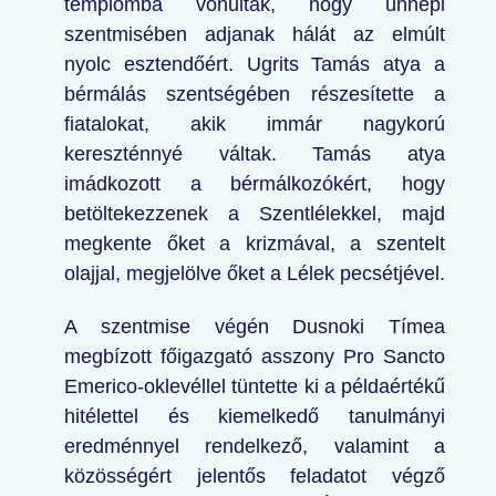
templomba vonultak, hogy ünnepi
szentmisében adjanak hálát az elmúlt
nyolc esztendőért. Ugrits Tamás atya a
bérmálás szentségében részesítette a
fiatalokat, akik immár nagykorú
kereszténnyé váltak. Tamás atya
imádkozott a bérmálkozókért, hogy
betöltekezzenek a Szentlélekkel, majd
megkente őket a krizmával, a szentelt
olajjal, megjelölve őket a Lélek pecsétjével.
A szentmise végén Dusnoki Tímea
megbízott főigazgató asszony Pro Sancto
Emerico-oklevéllel tüntette ki a példaértékű
hitélettel és kiemelkedő tanulmányi
eredménnyel rendelkező, valamint a
közösségért jelentős feladatot végző