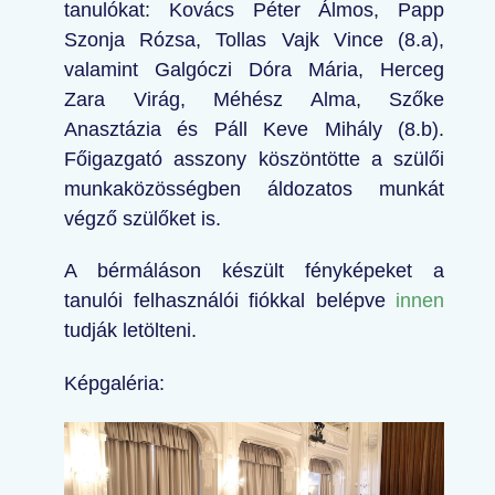
tanulókat: Kovács Péter Álmos, Papp
Szonja Rózsa, Tollas Vajk Vince (8.a),
valamint Galgóczi Dóra Mária, Herceg
Zara Virág, Méhész Alma, Szőke
Anasztázia és Páll Keve Mihály (8.b).
Főigazgató asszony köszöntötte a szülői
munkaközösségben áldozatos munkát
végző szülőket is.
A bérmáláson készült fényképeket a
tanulói felhasználói fiókkal belépve
innen
tudják letölteni.
Képgaléria: