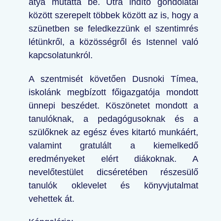
atya mutatta be. Útra indító gondolatai
között szerepelt többek között az is, hogy a
szünetben se feledkezzünk el szentimrés
létünkről, a közösségről és Istennel való
kapcsolatunkról.
A szentmisét követően Dusnoki Tímea,
iskolánk megbízott főigazgatója mondott
ünnepi beszédet. Köszönetet mondott a
tanulóknak, a pedagógusoknak és a
szülőknek az egész éves kitartó munkáért,
valamint gratulált a kiemelkedő
eredményeket elért diákoknak. A
nevelőtestület dicséretében részesülő
tanulók oklevelet és könyvjutalmat
vehettek át.