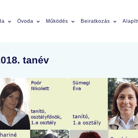
la
Óvoda
Működés
Beiratkozás
Alapí
2018. tanév