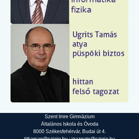
Szent Imre Gimnázium
Általános Iskola és Óvoda
8000 Székesfehérvár, Budai út 4.
titkarsag@szigio.hu ; igazgato@szigio.hu